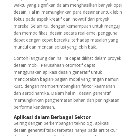
waktu yang signifikan dalam menghasilkan banyak opsi
desain. Hal ini memungkinkan para desainer untuk lebih
fokus pada aspek kreatif dan inovatif dari proyek
mereka. Selain itu, dengan kemampuan untuk menguji
dan memodifikasi desain secara real-time, pengguna
dapat dengan cepat bereaksi terhadap masalah yang
muncul dan mencari solusi yang lebih baik.
Contoh langsung dari hal ini dapat dilihat dalam proyek
desain mobil. Perusahaan otomotif dapat
menggunakan aplikasi desain generatif untuk
menciptakan bagian-bagian mobil yang ringan namun
kuat, dengan mempertimbangkan faktor keamanan
dan aerodinamika. Dalam hal ini, desain generatif
memungkinkan penghematan bahan dan peningkatan
performa kendaraan.
Aplikasi dalam Berbagai Sektor
Seiring dengan perkembangan teknologi, aplikasi
desain generatif tidak terbatas hanya pada arsitektur