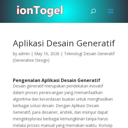
Aplikasi Desain Generatif
by
admin
|
May 10, 2026
|
Teknologi Desain Generatif
(Generative Design)
Pengenalan Aplikasi Desain Generatif
Desain generatif merupakan pendekatan inovatif
dalam proses perancangan yang memanfaatkan
algoritma dan kecerdasan buatan untuk menghasilkan
berbagai solusi desain. Dengan Aplikasi Desain
Generatif, para desainer, arsitek, dan insinyur dapat
mengeksplorasi berbagai kemungkinan tanpa harus
melalui proses manual yang memakan waktu. Konsep