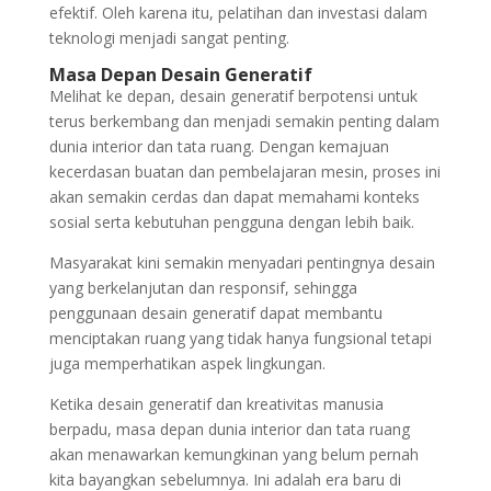
efektif. Oleh karena itu, pelatihan dan investasi dalam
teknologi menjadi sangat penting.
Masa Depan Desain Generatif
Melihat ke depan, desain generatif berpotensi untuk
terus berkembang dan menjadi semakin penting dalam
dunia interior dan tata ruang. Dengan kemajuan
kecerdasan buatan dan pembelajaran mesin, proses ini
akan semakin cerdas dan dapat memahami konteks
sosial serta kebutuhan pengguna dengan lebih baik.
Masyarakat kini semakin menyadari pentingnya desain
yang berkelanjutan dan responsif, sehingga
penggunaan desain generatif dapat membantu
menciptakan ruang yang tidak hanya fungsional tetapi
juga memperhatikan aspek lingkungan.
Ketika desain generatif dan kreativitas manusia
berpadu, masa depan dunia interior dan tata ruang
akan menawarkan kemungkinan yang belum pernah
kita bayangkan sebelumnya. Ini adalah era baru di