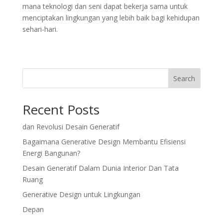
mana teknologi dan seni dapat bekerja sama untuk
menciptakan lingkungan yang lebih baik bagi kehidupan
sehari-hari.
Search
Recent Posts
dan Revolusi Desain Generatif
Bagaimana Generative Design Membantu Efisiensi
Energi Bangunan?
Desain Generatif Dalam Dunia Interior Dan Tata
Ruang
Generative Design untuk Lingkungan
Depan