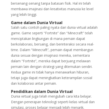
bersenang-senang tanpa batasan fisik. Hal ini telah
membawa imajinasi dan kreativitas manusia ke level
yang lebih tinggi.
Game dalam Dunia Virtual
Salah satu contoh paling nyata dari dunia virtual adalah
game. Game seperti “Fortnite” dan “Minecraft” telah
menciptakan lingkungan di mana pemain dapat
berkolaborasi, bersaing, dan berinteraksi secara real-
time. Dalam “Minecraft”, pemain dapat membangun
dunia sesuai dengan imajinasi mereka, sementara
dalam “Fortnite”, mereka dapat berjuang melawan
pemain lain dengan strategi yang ditemukan sendiri.
Kedua game ini tidak hanya menawarkan hiburan,
tetapi juga dapat meningkatkan keterampilan sosial
dan kolaborasi antar pemain.
Pendidikan dalam Dunia Virtual
Dunia virtual juga telah mengubah cara kita belajar.
Dengan penerapan teknologi seperti kelas virtual dan
simulasi, proses belajar menjadi lebih menarik.