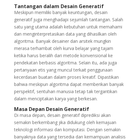
Tantangan dalam Desain Generatif
Meskipun memiliki banyak keuntungan, desain
generatif juga menghadapi sejumlah tantangan. Salah
satu yang utama adalah kebutuhan untuk memahami
dan menginterpretasikan data yang dihasilkan oleh
algoritma. Banyak desainer dan arsitek mungkin
merasa terhambat oleh kurva belajar yang tajam
ketika harus beralih dari metode konvensional ke
pendekatan berbasis algoritma. Selain itu, ada juga
pertanyaan etis yang muncul terkait penggunaan
kecerdasan buatan dalam proses kreatif. Dipastikan
bahwa meskipun algoritma dapat memberikan banyak
perspektif, sentuhan manusia tetap tak tergantikan
dalam menciptakan karya yang berkesan.
Masa Depan Desain Generatif
Di masa depan, desain generatif diprediksi akan
semakin berkembang jika didukung oleh kemajuan
teknologi informasi dan komputasi. Dengan semakin
banyaknya data yang tersedia dan kemampuan analisis