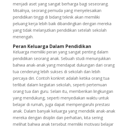
menjadi aset yang sangat berharga bagi seseorang.
Misalnya, seorang pemuda yang menyelesaikan
pendidikan tinggi di bidang teknik akan memiliki
peluang kerja lebih baik dibandingkan dengan mereka
yang tidak melanjutkan pendidikan setelah sekolah
menengah.
Peran Keluarga Dalam Pendidikan
Keluarga memiliki peran yang sangat penting dalam
pendidikan seorang anak. Sebuah studi menunjukkan
bahwa anak-anak yang mendapat dukungan dari orang
tua cenderung lebih sukses di sekolah dan lebih
percaya diri. Contoh konkret adalah ketika orang tua
terlibat dalam kegiatan sekolah, seperti pertemuan
orang tua dan guru. Selain itu, memberikan lingkungan
yang mendukung, seperti menyediakan waktu untuk
belajar di rumah, juga dapat mempengaruhi prestasi
anak. Dalam banyak keluarga yang mendidik anak-anak
mereka dengan disiplin dan perhatian, kita sering
melihat bahwa anak tersebut memiliki motivasi belajar